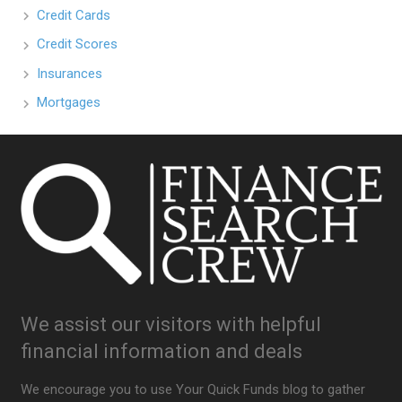
Credit Cards
Credit Scores
Insurances
Mortgages
We assist our visitors with helpful
financial information and deals
We encourage you to use Your Quick Funds blog to gather